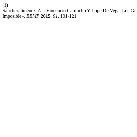
(1)
Sánchez Jiménez, A. . Vincencio Carducho Y Lope De Vega: Los Gra
Imposible».
BBMP
2015
,
91
, 101-121.