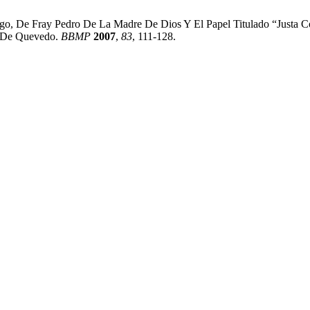
go, De Fray Pedro De La Madre De Dios Y El Papel Titulado “Justa Co
” De Quevedo.
BBMP
2007
,
83
, 111-128.