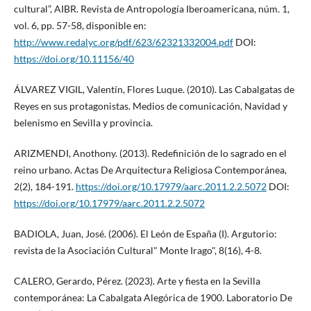
cultural”, AIBR. Revista de Antropología Iberoamericana, núm. 1,
vol. 6, pp. 57-58, disponible en:
http://www.redalyc.org/pdf/623/62321332004.pdf
DOI:
https://doi.org/10.11156/40
ÁLVAREZ VIGIL, Valentín, Flores Luque. (2010). Las Cabalgatas de
Reyes en sus protagonistas. Medios de comunicación, Navidad y
belenismo en Sevilla y provincia.
ARIZMENDI, Anothony. (2013). Redefinición de lo sagrado en el
reino urbano. Actas De Arquitectura Religiosa Contemporánea,
2(2), 184-191.
https://doi.org/10.17979/aarc.2011.2.2.5072
DOI:
https://doi.org/10.17979/aarc.2011.2.2.5072
BADIOLA, Juan, José. (2006). El León de España (I). Argutorio:
revista de la Asociación Cultural" Monte Irago", 8(16), 4-8.
CALERO, Gerardo, Pérez. (2023). Arte y fiesta en la Sevilla
contemporánea: La Cabalgata Alegórica de 1900. Laboratorio De