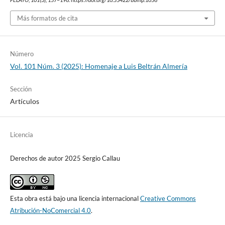
PELAYO
,
101
(3), 157–198. https://doi.org/10.55422/bbmp.1056
Más formatos de cita
Número
Vol. 101 Núm. 3 (2025): Homenaje a Luis Beltrán Almería
Sección
Artículos
Licencia
Derechos de autor 2025 Sergio Callau
Esta obra está bajo una licencia internacional
Creative Commons
Atribución-NoComercial 4.0
.