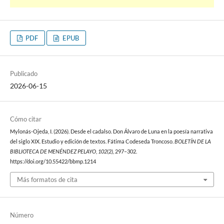
PDF
EPUB
Publicado
2026-06-15
Cómo citar
Mylonás-Ojeda, I. (2026). Desde el cadalso. Don Álvaro de Luna en la poesía narrativa
del siglo XIX. Estudio y edición de textos. Fátima Codeseda Troncoso.
BOLETÍN DE LA
BIBLIOTECA DE MENÉNDEZ PELAYO
,
102
(2), 297–302.
https://doi.org/10.55422/bbmp.1214
Más formatos de cita
Número