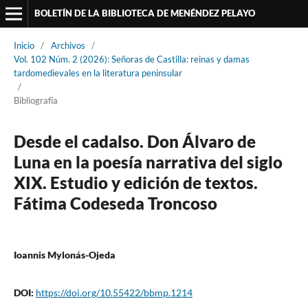
BOLETÍN DE LA BIBLIOTECA DE MENÉNDEZ PELAYO
Inicio
/
Archivos
/
Vol. 102 Núm. 2 (2026): Señoras de Castilla: reinas y damas
tardomedievales en la literatura peninsular
/
Bibliografía
Desde el cadalso. Don Álvaro de
Luna en la poesía narrativa del siglo
XIX. Estudio y edición de textos.
Fátima Codeseda Troncoso
Ioannis Mylonás-Ojeda
DOI:
https://doi.org/10.55422/bbmp.1214