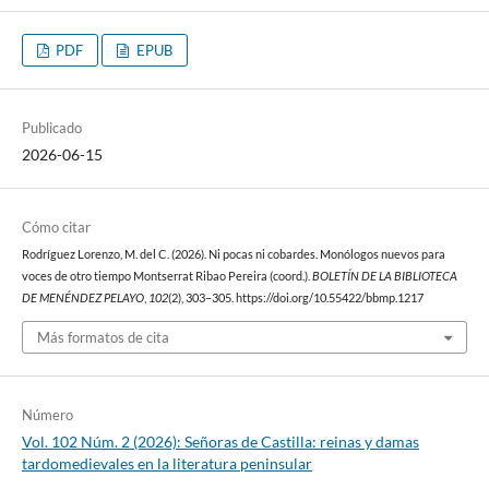
PDF
EPUB
Publicado
2026-06-15
Cómo citar
Rodríguez Lorenzo, M. del C. (2026). Ni pocas ni cobardes. Monólogos nuevos para
voces de otro tiempo Montserrat Ribao Pereira (coord.).
BOLETÍN DE LA BIBLIOTECA
DE MENÉNDEZ PELAYO
,
102
(2), 303–305. https://doi.org/10.55422/bbmp.1217
Más formatos de cita
Número
Vol. 102 Núm. 2 (2026): Señoras de Castilla: reinas y damas
tardomedievales en la literatura peninsular