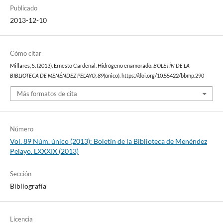
Publicado
2013-12-10
Cómo citar
Millares, S. (2013). Ernesto Cardenal. Hidrógeno enamorado.
BOLETÍN DE LA
BIBLIOTECA DE MENÉNDEZ PELAYO
,
89
(único). https://doi.org/10.55422/bbmp.290
Más formatos de cita
Número
Vol. 89 Núm. único (2013): Boletín de la Biblioteca de Menéndez
Pelayo. LXXXIX (2013)
Sección
Bibliografía
Licencia