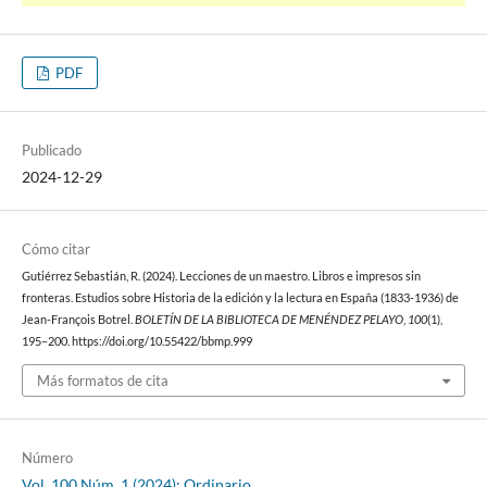
PDF
Publicado
2024-12-29
Cómo citar
Gutiérrez Sebastián, R. (2024). Lecciones de un maestro. Libros e impresos sin
fronteras. Estudios sobre Historia de la edición y la lectura en España (1833-1936) de
Jean-François Botrel.
BOLETÍN DE LA BIBLIOTECA DE MENÉNDEZ PELAYO
,
100
(1),
195–200. https://doi.org/10.55422/bbmp.999
Más formatos de cita
Número
Vol. 100 Núm. 1 (2024): Ordinario