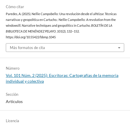
Cómo citar
Paredes, A. (2025). Nellie Campobello: Una revolución desde el alféizar. Técnicas
narrativas y geopolítica en Cartucho.: Nellie Campobello: A revolution from the
windowsill. Narrative techniques and geopolitics in Cartucho.
BOLETÍN DE LA
BIBLIOTECA DE MENÉNDEZ PELAYO
,
101
(2), 132–152.
https://doi.org/10.55422/bbmp.1045
Más formatos de cita
Número
Vol. 101 Núm. 2 (2025): Escritoras: Cartografías de la memoria
individual y colectiva
Sección
Artículos
Licencia