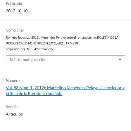
Publicado
2012-10-10
Cómo citar
Romero Tobar, L. . (2012). Menéndez Pelayo ante el romanticismo.
BOLETÍN DE LA
BIBLIOTECA DE MENÉNDEZ PELAYO
,
88
(1), 197–210.
https://doi.org/10.55422/bbmp.163
Más formatos de cita
Número
Vol. 88 Núm. 1 (2012): Marcelino Menéndez Pelayo. Historiador y
crítico de la literatura española
Sección
Artículos