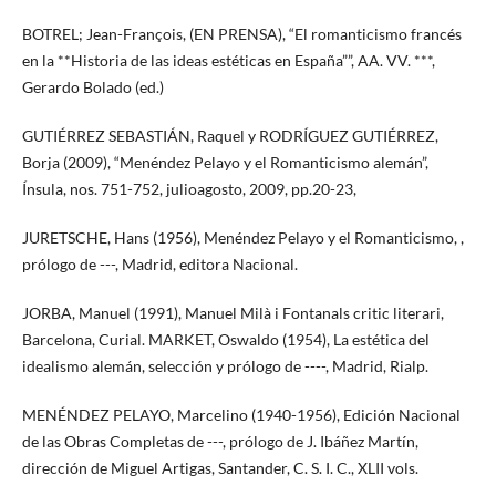
BOTREL; Jean-François, (EN PRENSA), “El romanticismo francés
en la **Historia de las ideas estéticas en España””, AA. VV. ***,
Gerardo Bolado (ed.)
GUTIÉRREZ SEBASTIÁN, Raquel y RODRÍGUEZ GUTIÉRREZ,
Borja (2009), “Menéndez Pelayo y el Romanticismo alemán”,
Ínsula, nos. 751-752, julioagosto, 2009, pp.20-23,
JURETSCHE, Hans (1956), Menéndez Pelayo y el Romanticismo, ,
prólogo de ---, Madrid, editora Nacional.
JORBA, Manuel (1991), Manuel Milà i Fontanals critic literari,
Barcelona, Curial. MARKET, Oswaldo (1954), La estética del
idealismo alemán, selección y prólogo de ----, Madrid, Rialp.
MENÉNDEZ PELAYO, Marcelino (1940-1956), Edición Nacional
de las Obras Completas de ---, prólogo de J. Ibáñez Martín,
dirección de Miguel Artigas, Santander, C. S. I. C., XLII vols.